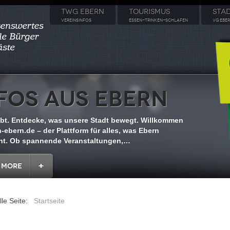
TWG EBERN
TOURISMUS
STA
VEREINSINFOS
ESSEN-TRINKEN-SCHLAFEN
VG EBE
fos aus Ebern
ebt. Entdecke, was unsere Stadt bewegt. Willkommen
-ebern.de – der Plattform für alles, was Ebern
t. Ob spannende Veranstaltungen,
…
 More
lle Seite:
Startseite