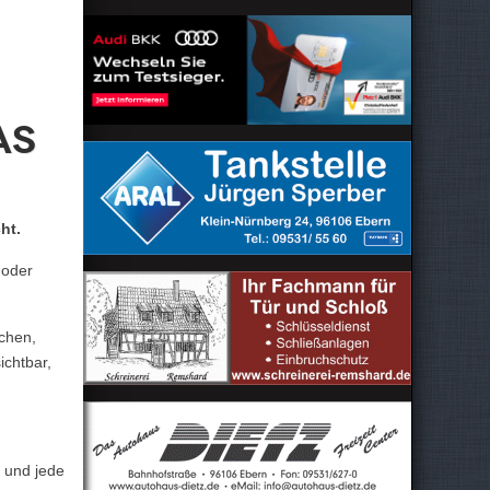
as
ht.
 oder
schen,
chtbar,
 und jede