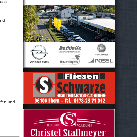
dass
und
ufen und