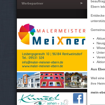
beauftrag
Werbepartner
Ebern lebe
Entdecke
unterstüt
Gemeinsa
Aktue
Neuig
Wisse
Unter
Verei
Aktio
Aus Eber
Weil eine
ihre Hei
mein-ebe