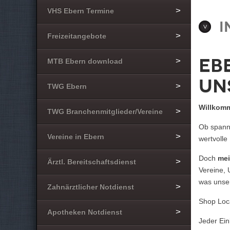
VHS Ebern Termine
I
Freizeitangebote
Eb
MTB Ebern download
un
TWG Ebern
Willkomm
TWG Branchenmitglieder/Vereine
Ob spanne
Vereine in Ebern
wertvolle
Doch
mei
Ärztl. Bereitschaftsdienst
Vereine,
was unse
Zahnärztlicher Notdienst
Shop Loca
Apotheken Notdienst
Jeder Ein