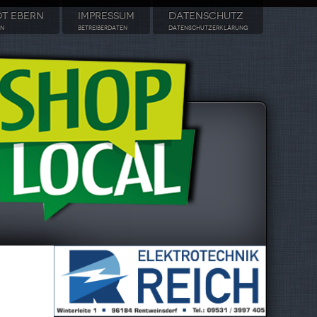
DT EBERN
IMPRESSUM
DATENSCHUTZ
RN
BETREIBERDATEN
DATENSCHUTZERKLÄRUNG