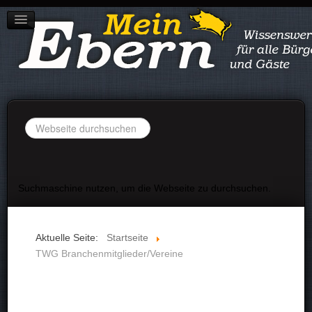
STADT EBERN
IMPRESSUM
DATENSCHUTZ
Suchen
...
Suchmaschine nutzen, um die Webseite zu durchsuchen.
Aktuelle Seite:
Startseite
TWG Branchenmitglieder/Vereine