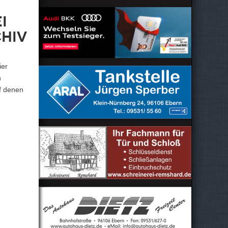
i
chiv
ier
n
uf denen