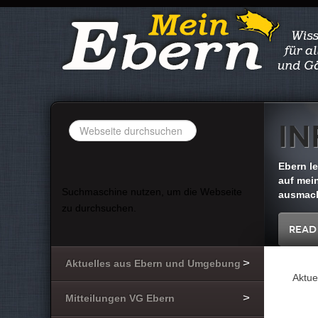
In
Suchen
...
Ebern l
auf mein
Suchmaschine nutzen, um die Webseite
ausmach
zu durchsuchen.
Read
Aktuelles aus Ebern und Umgebung
Aktue
Mitteilungen VG Ebern