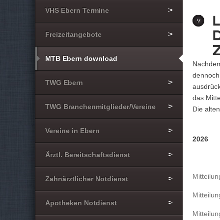
VHS Ebern Termine
Freizeitangebote
MTB Ebern download
Nachdem 
dennoch 
TWG Ebern
ausdrück
das Mitte
TWG Branchenmitglieder/Vereine
Die alte
Vereine in Ebern
2026
Ärztl. Bereitschaftsdienst
Mitteilu
Zahnärztlicher Notdienst
Mitteilu
Apotheken Notdienst
Mitteilu