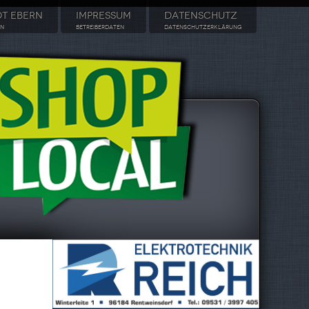
DT EBERN
IMPRESSUM
DATENSCHUTZ
RN
BETREIBERDATEN
DATENSCHUTZERKLÄRUNG