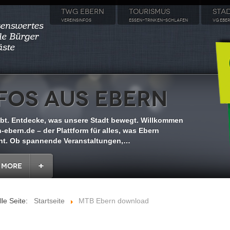
TWG EBERN
TOURISMUS
STA
VEREINSINFOS
ESSEN-TRINKEN-SCHLAFEN
VG EBE
fos aus Ebern
ebt. Entdecke, was unsere Stadt bewegt. Willkommen
-ebern.de – der Plattform für alles, was Ebern
t. Ob spannende Veranstaltungen,
…
 More
lle Seite:
Startseite
MTB Ebern download