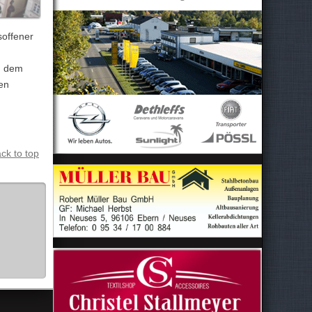
soffener
n, dem
en
ck to top