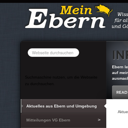
In
Suchen
...
Ebern l
auf mein
Suchmaschine nutzen, um die Webseite
ausmach
zu durchsuchen.
Read
Aktuelles aus Ebern und Umgebung
Aktue
Mitteilungen VG Ebern