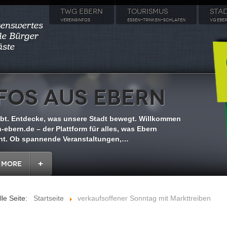
TWG EBERN
TOURISMUS
STA
VEREINSINFOS
ESSEN-TRINKEN-SCHLAFEN
VG EBE
fos aus Ebern
ebt. Entdecke, was unsere Stadt bewegt. Willkommen
-ebern.de – der Plattform für alles, was Ebern
t. Ob spannende Veranstaltungen,
…
 More
lle Seite:
Startseite
verkaufsoffener Sonntag mit Markttreiben