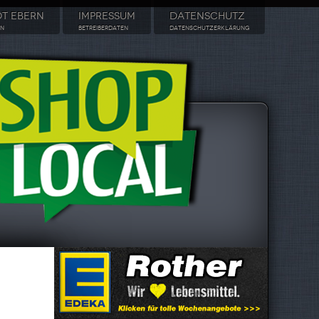
DT EBERN
IMPRESSUM
DATENSCHUTZ
RN
BETREIBERDATEN
DATENSCHUTZERKLÄRUNG